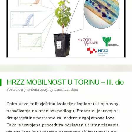
HRZZ MOBILNOST U TORINU – III. dio
Posted on
3. svibnja 2025.
by
Emanuel Gaši
Osim usvojenih vještina izolacije eksplanata i njihovog
nasađivanja na hranjivu podlogu, Emanuel je usvojio i
druge vještine potrebne za in vitro uzgoj vinove loze.
Tako je usvojena procedura održavanja i umnožavanja
vinove loze kao i njezina postepena aklimatizacija na