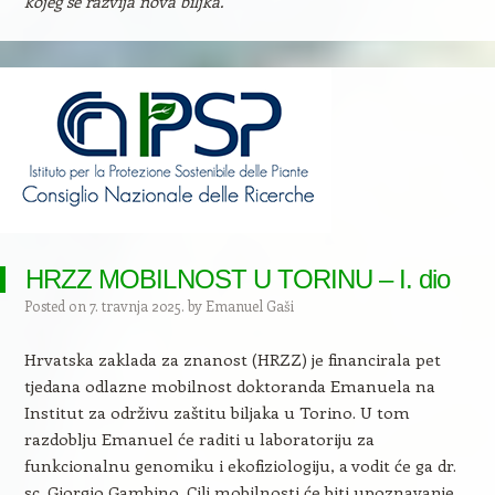
kojeg se razvija nova biljka.
HRZZ MOBILNOST U TORINU – I. dio
Posted on
7. travnja 2025.
by
Emanuel Gaši
Hrvatska zaklada za znanost (HRZZ) je financirala pet
tjedana odlazne mobilnost doktoranda Emanuela na
Institut za održivu zaštitu biljaka u Torino. U tom
razdoblju Emanuel će raditi u laboratoriju za
funkcionalnu genomiku i ekofiziologiju, a vodit će ga dr.
sc. Giorgio Gambino. Cilj mobilnosti će biti upoznavanje