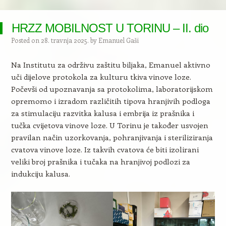
HRZZ MOBILNOST U TORINU – II. dio
Posted on
28. travnja 2025.
by
Emanuel Gaši
Na Institutu za održivu zaštitu biljaka, Emanuel aktivno
uči dijelove protokola za kulturu tkiva vinove loze.
Počevši od upoznavanja sa protokolima, laboratorijskom
opremomo i izradom različitih tipova hranjivih podloga
za stimulaciju razvitka kalusa i embrija iz prašnika i
tučka cvijetova vinove loze. U Torinu je također usvojen
pravilan način uzorkovanja, pohranjivanja i steriliziranja
cvatova vinove loze. Iz takvih cvatova će biti izolirani
veliki broj prašnika i tučaka na hranjivoj podlozi za
indukciju kalusa.