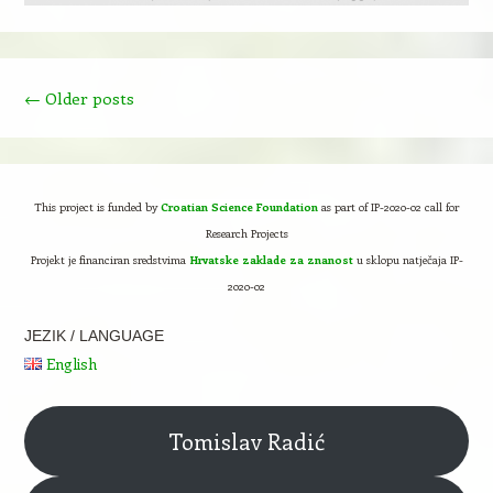
Post navigation
←
Older posts
This project is funded by
Croatian Science Foundation
as part of IP-2020-02 call for
Research Projects
Projekt je financiran sredstvima
Hrvatske zaklade za znanost
u sklopu natječaja IP-
2020-02
JEZIK / LANGUAGE
English
Tomislav Radić