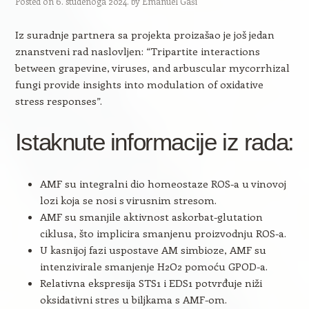
Posted on
6. studenoga 2024.
by
Emanuel Gaši
Iz suradnje partnera sa projekta proizašao je još jedan
znanstveni rad naslovljen: “Tripartite interactions
between grapevine, viruses, and arbuscular mycorrhizal
fungi provide insights into modulation of oxidative
stress responses”.
Istaknute informacije iz rada:
AMF su integralni dio homeostaze ROS-a u vinovoj
lozi koja se nosi s virusnim stresom.
AMF su smanjile aktivnost askorbat-glutation
ciklusa, što implicira smanjenu proizvodnju ROS-a.
U kasnijoj fazi uspostave AM simbioze, AMF su
intenzivirale smanjenje H2O2 pomoću GPOD-a.
Relativna ekspresija STS1 i EDS1 potvrđuje niži
oksidativni stres u biljkama s AMF-om.