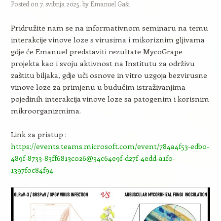
Posted on
7. svibnja 2025.
by
Emanuel Gaši
Pridružite nam se na informativnom seminaru na temu
interakcije vinove loze s virusima i mikoriznim gljivama
gdje će Emanuel predstaviti rezultate MycoGrape
projekta kao i svoju aktivnost na Institutu za održivu
zaštitu biljaka, gdje uči osnove in vitro uzgoja bezvirusne
vinove loze za primjenu u budučim istraživanjima
pojedinih interakcija vinove loze sa patogenim i korisnim
mikroorganizmima.
Link za pristup :
https://events.teams.microsoft.com/event/784a4f53-edb0-
489f-8733-83ff6813c026@34c64e9f-d27f-4edd-a1f0-
1397f0c84f94