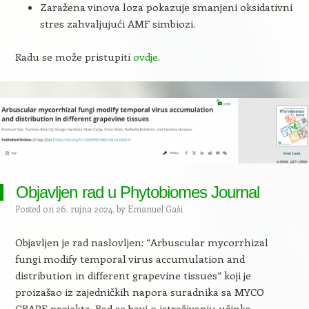
Zaražena vinova loza pokazuje smanjeni oksidativni
stres zahvaljujući AMF simbiozi.
Radu se može pristupiti
ovdje
.
Objavljen rad u Phytobiomes Journal
Posted on
26. rujna 2024.
by
Emanuel Gaši
Objavljen je rad naslovljen: “Arbuscular mycorrhizal
fungi modify temporal virus accumulation and
distribution in different grapevine tissues” koji je
proizašao iz zajedničkih napora suradnika sa MYCO
GRAPE projekta. Rad se bavi o istraživanju učinka