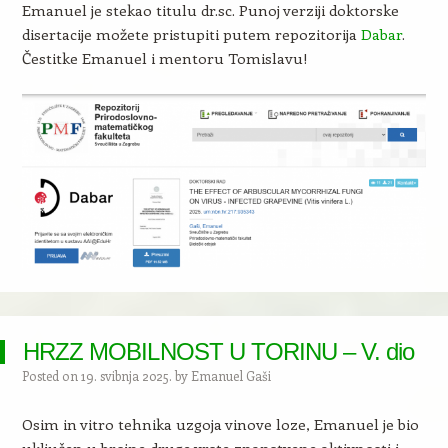
Emanuel je stekao titulu dr.sc. Punoj verziji doktorske
disertacije možete pristupiti putem repozitorija
Dabar
.
Čestitke Emanuel i mentoru Tomislavu!
HRZZ MOBILNOST U TORINU – V. dio
Posted on
19. svibnja 2025.
by
Emanuel Gaši
Osim in vitro tehnika uzgoja vinove loze, Emanuel je bio
uključen u brojne druge vrste znanstvene aktivnosti i